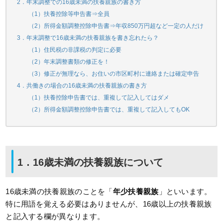
2．年末調整での16歳未満の扶養親族の書き方
（1）扶養控除等申告書⇒全員
（2）所得金額調整控除申告書⇒年収850万円超など一定の人だけ
3．年末調整で16歳未満の扶養親族を書き忘れたら？
（1）住民税の非課税の判定に必要
（2）年末調整書類の修正を！
（3）修正が無理なら、お住いの市区町村に連絡または確定申告
4．共働きの場合の16歳未満の扶養親族の書き方
（1）扶養控除申告書では、重複して記入してはダメ
（2）所得金額調整控除申告書では、重複して記入してもOK
1．16歳未満の扶養親族について
16歳未満の扶養親族のことを「
年少扶養親族
」といいます。
特に用語を覚える必要はありませんが、16歳以上の扶養親族
と記入する欄が異なります。