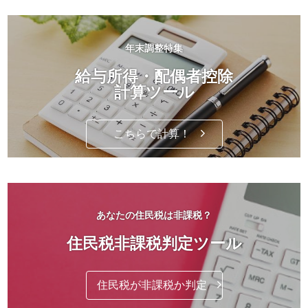
年末調整特集
給与所得・配偶者控除
計算ツール
こちらで計算！
あなたの住民税は非課税？
住民税非課税判定ツール
住民税が非課税か判定