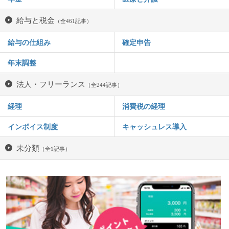
給与と税金
（全461記事）
給与の仕組み
確定申告
年末調整
法人・フリーランス
（全244記事）
経理
消費税の経理
インボイス制度
キャッシュレス導入
未分類
（全1記事）