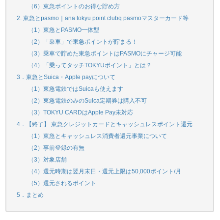
（6）東急ポイントのお得な貯め方
2. 東急とpasmo｜ana tokyu point clubq pasmoマスターカード等
（1）東急とPASMO一体型
（2）「乗車」で東急ポイントが貯まる！
（3）乗車で貯めた東急ポイントはPASMOにチャージ可能
（4）「乗ってタッチTOKYUポイント」とは？
3．東急とSuica・Apple payについて
（1）東急電鉄ではSuicaも使えます
（2）東急電鉄のみのSuica定期券は購入不可
（3）TOKYU CARDはApple Pay未対応
4．【終了】 東急クレジットカードとキャッシュレスポイント還元
（1）東急とキャッシュレス消費者還元事業について
（2）事前登録の有無
（3）対象店舗
（4）還元時期は翌月末日・還元上限は50,000ポイント/月
（5）還元されるポイント
5．まとめ