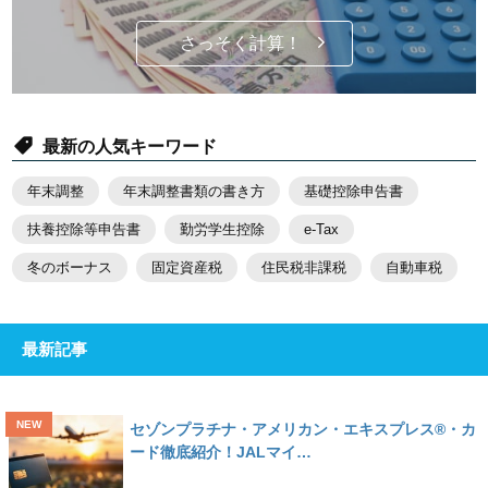
さっそく計算！
最新の人気キーワード
年末調整
年末調整書類の書き方
基礎控除申告書
扶養控除等申告書
勤労学生控除
e-Tax
冬のボーナス
固定資産税
住民税非課税
自動車税
最新記事
セゾンプラチナ・アメリカン・エキスプレス®・カ
ード徹底紹介！JALマイ…