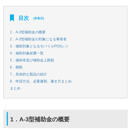
目次
[
非表示
]
1．A-3型補助金の概要
2．A-3型補助金の対象になる事業者
3．補助対象となるモバイルPOSレジ
4．補助対象経費一覧
5．補助率及び補助金上限額
6．期限
7．具体的な製品の紹介
8．申請方法、必要書類、書き方まとめ
まとめ
1．A-3型補助金の概要