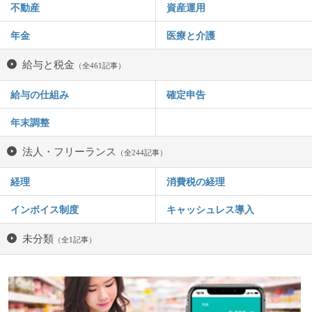
不動産
資産運用
年金
医療と介護
給与と税金
（全461記事）
給与の仕組み
確定申告
年末調整
法人・フリーランス
（全244記事）
経理
消費税の経理
インボイス制度
キャッシュレス導入
未分類
（全1記事）