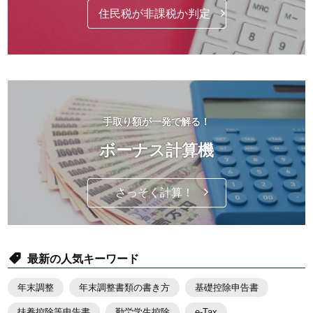
住民税が非課税か判定
手取り額が一発で解る！
ボーナス計算機
さっそく計算！
最新の人気キーワード
年末調整
年末調整書類の書き方
基礎控除申告書
扶養控除等申告書
勤労学生控除
e-Tax