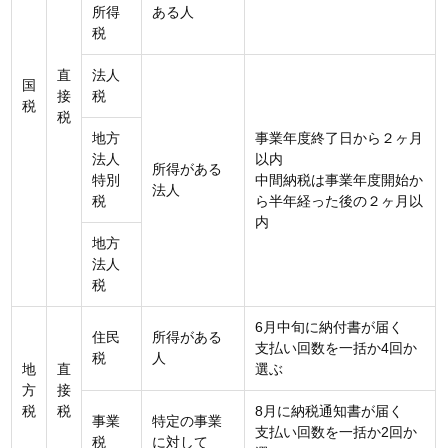
所得
ある人
税
直
法人
国
接
税
税
税
地方
事業年度終了日から２ヶ月
法人
以内
所得がある
特別
中間納税は事業年度開始か
法人
税
ら半年経った後の２ヶ月以
内
地方
法人
税
6月中旬に納付書が届く
住民
所得がある
支払い回数を一括か4回か
税
人
地
直
選ぶ
方
接
税
税
8月に納税通知書が届く
事業
特定の事業
支払い回数を一括か2回か
税
に対して