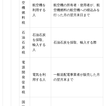
空
航空機を
航空機の所有者・使用者が、航
機
利用する
空機燃料の航空機への積込みを
燃
人
行った月の翌月末日まで
料
税
石
石油石炭
油
を採取、
石
石油石炭を採取、輸入する際
輸入する
炭
人
税
電
源
開
電気を利
一般送配電事業者が販売した月
発
用する人
の翌月末まで
促
進
税
国