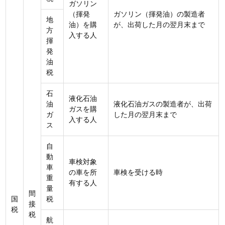
ガソリン
（揮発
ガソリン（揮発油）の製造者
地
油）を購
が、出荷した月の翌月末まで
方
入する人
揮
発
油
税
石
液化石油
油
液化石油ガスの製造者が、出荷
ガスを購
ガ
した月の翌月末まで
入する人
ス
自
動
車検対象
車
の車を所
車検を受ける時
重
有する人
量
間
国
税
接
税
税
航