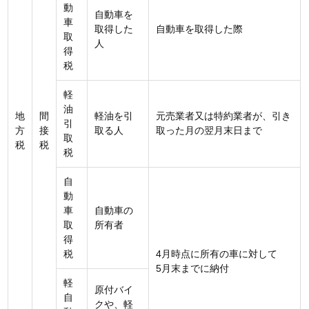
動
自動車を
車
取得した
自動車を取得した際
取
人
得
税
軽
油
地
間
軽油を引
元売業者又は特約業者が、引き
引
方
接
取る人
取った月の翌月末日まで
取
税
税
税
自
動
車
自動車の
取
所有者
得
税
4月時点に所有の車に対して
5月末までに納付
軽
原付バイ
自
クや、軽