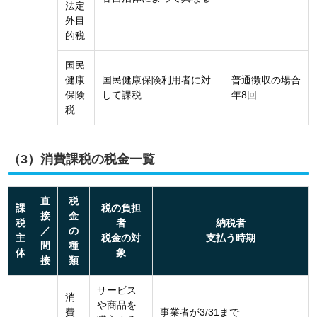
法定
外目
的税
国民
健康
国民健康保険利用者に対
普通徴収の場合
保険
して課税
年8回
税
（3）消費課税の税金一覧
直
税
課
税の負担
接
金
税
者
納税者
／
の
主
税金の対
支払う時期
間
種
体
象
接
類
サービス
消
や商品を
費
事業者が3/31まで