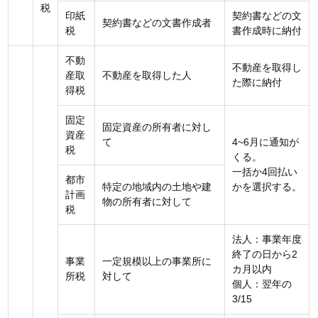
税
印紙
契約書などの文
契約書などの文書作成者
税
書作成時に納付
不動
不動産を取得し
産取
不動産を取得した人
た際に納付
得税
固定
固定資産の所有者に対し
資産
て
4~6月に通知が
税
くる。
一括か4回払い
都市
特定の地域内の土地や建
かを選択する。
計画
物の所有者に対して
税
法人：事業年度
終了の日から2
事業
一定規模以上の事業所に
カ月以内
所税
対して
個人：翌年の
3/15