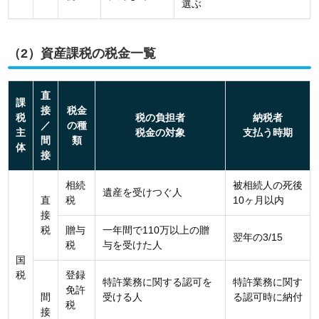
選ぶ
（2）資産課税の税金一覧
直
課
接
税金
税
税の負担者
納税者
／
の種
主
税金の対象
支払う時期
間
類
体
接
相続
被相続人の死後
遺産を受けつぐ人
直
税
10ヶ月以内
接
税
贈与
一年間で110万以上の贈
翌年の3/15
税
与を受けた人
国
税
登録
特許業務に関する認可を
特許業務に関す
免許
間
受ける人
る認可時に納付
税
接