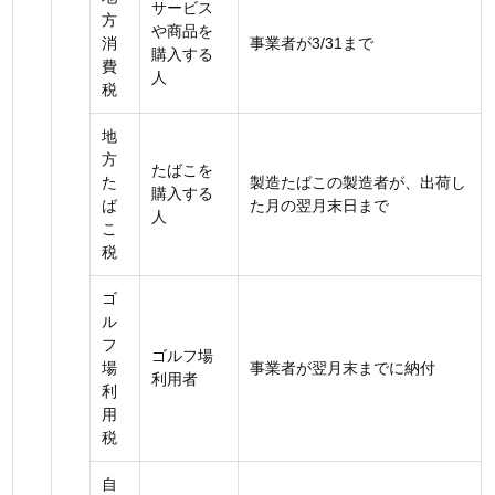
サービス
方
や商品を
消
事業者が3/31まで
購入する
費
人
税
地
方
たばこを
た
製造たばこの製造者が、出荷し
購入する
ば
た月の翌月末日まで
人
こ
税
ゴ
ル
フ
ゴルフ場
場
事業者が翌月末までに納付
利用者
利
用
税
自