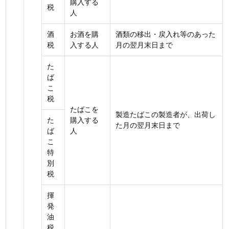
購入する
税
人
酒
お酒を購
酒類の移出・戻入れ等のあった
税
入する人
月の翌月末日まで
た
ば
こ
税
たばこを
製造たばこの製造者が、出荷し
た
購入する
た月の翌月末日まで
ば
人
こ
特
別
税
揮
発
油
税