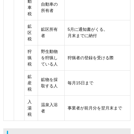
動
自動車の
車
所有者
税
鉱
鉱区所有
5月に通知書がくる。
区
者
月末までに納付
税
狩
野生動物
猟
を狩猟し
狩猟者の登録を受ける際
税
ている人
鉱
鉱物を採
産
毎月15日まで
取する人
税
入
温泉入浴
湯
事業者が前月分を翌月末まで
者
税