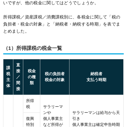
いですが、他の税金に関してはどうでしょうか。
所得課税／資産課税／消費課税別に、各税金に関して「税の
負担者・税金の対象」と「納税者・納税する時期」を表でま
とめました。
（1）所得課税の税金一覧
直
課
接
税金
税
税の負担者
納税者
／
の種
主
税金の対象
支払う時期
間
類
体
接
所得
税
サラリーマ
ンや
サラリーマンは給与から天
復興
個人事業主
引き
特別
など所得が
個人事業主は確定申告時期