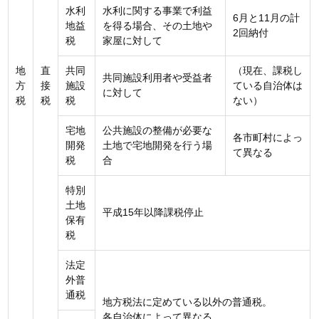
水利
水利に関する事業で利益
6月と11月の計
地益
を得る場合、その土地や
2回納付
税
家屋に対して
地
直
共同
（現在、課税し
共同施設利用者や受益者
方
接
施設
ている自治体は
に対して
税
税
税
ない）
宅地
公共施設の整備が必要な
各市町村によっ
開発
土地で宅地開発を行う場
て異なる
税
合
特別
土地
平成15年以降課税停止
保有
税
法定
外普
通税
地方税法に定めている以外の普通税。
各自治体によって異なる