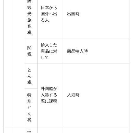
際
観
日本から
光
国外へ出
出国時
旅
る人
客
税
輸入した
関
商品に対
商品輸入時
税
して
と
ん
税
外国船が
特
入港する
入港時
別
際に課税
と
ん
税
地