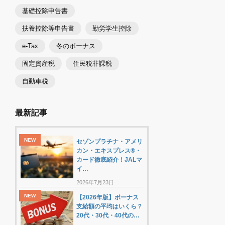
基礎控除申告書
扶養控除等申告書
勤労学生控除
e-Tax
冬のボーナス
固定資産税
住民税非課税
自動車税
最新記事
セゾンプラチナ・アメリ
カン・エキスプレス®・
カード徹底紹介！JALマ
イ…
2026年7月23日
【2026年版】ボーナス
支給額の平均はいくら？
20代・30代・40代の…