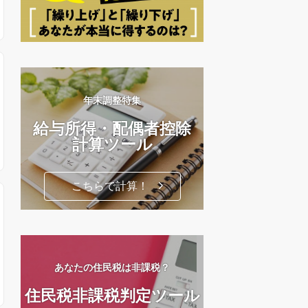
年末調整特集
給与所得・配偶者控除
計算ツール
こちらで計算！
あなたの住民税は非課税？
住民税非課税判定ツール