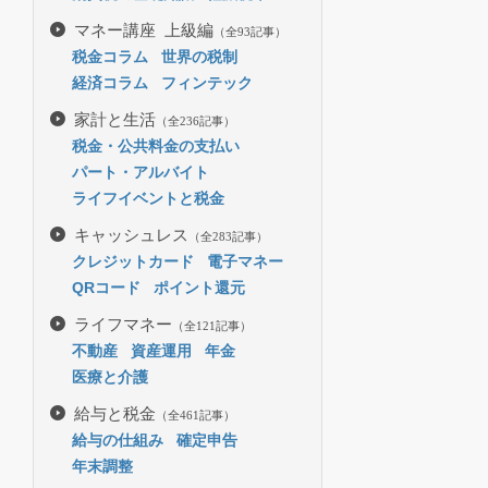
マネー講座 上級編
（全93記事）
税金コラム
世界の税制
経済コラム
フィンテック
家計と生活
（全236記事）
税金・公共料金の支払い
パート・アルバイト
ライフイベントと税金
キャッシュレス
（全283記事）
クレジットカード
電子マネー
QRコード
ポイント還元
ライフマネー
（全121記事）
不動産
資産運用
年金
医療と介護
給与と税金
（全461記事）
給与の仕組み
確定申告
年末調整