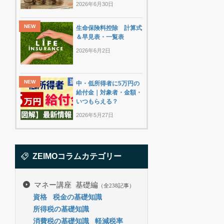
2026年6月30日
生命保険料控除 計算式
＆早見表・一覧表
2026年6月2日
中・低所得者に5万円の
給付金｜対象者・金額・
いつもらえる？
2026年5月27日
ZEIMOコラムカテゴリー
マネー講座 基礎編
（全238記事）
資格
税金の基礎知識
所得税の基礎知識
消費税の基礎知識
軽減税率