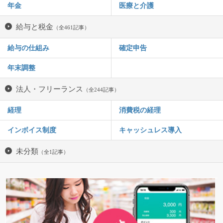
年金
医療と介護
給与と税金
（全461記事）
給与の仕組み
確定申告
年末調整
法人・フリーランス
（全244記事）
経理
消費税の経理
インボイス制度
キャッシュレス導入
未分類
（全1記事）