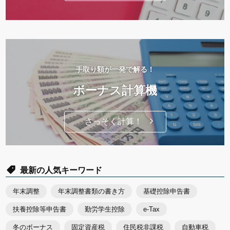
手取り額が一発で解る！
ボーナス計算機
さっそく計算！
最新の人気キーワード
年末調整
年末調整書類の書き方
基礎控除申告書
扶養控除等申告書
勤労学生控除
e-Tax
冬のボーナス
固定資産税
住民税非課税
自動車税