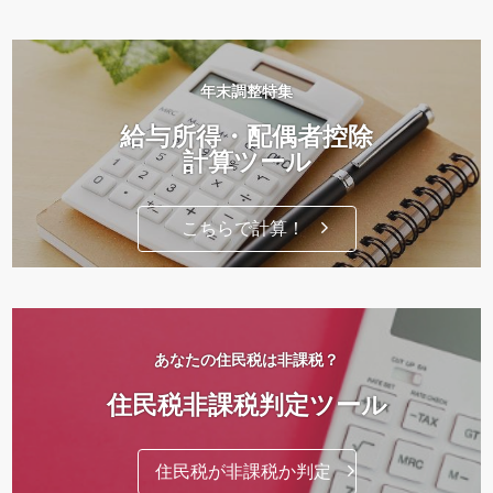
年末調整特集
給与所得・配偶者控除
計算ツール
こちらで計算！
あなたの住民税は非課税？
住民税非課税判定ツール
住民税が非課税か判定