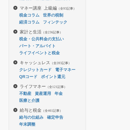
マネー講座 上級編
（全93記事）
税金コラム
世界の税制
経済コラム
フィンテック
家計と生活
（全236記事）
税金・公共料金の支払い
パート・アルバイト
ライフイベントと税金
キャッシュレス
（全283記事）
クレジットカード
電子マネー
QRコード
ポイント還元
ライフマネー
（全121記事）
不動産
資産運用
年金
医療と介護
給与と税金
（全461記事）
給与の仕組み
確定申告
年末調整