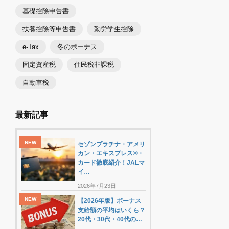
基礎控除申告書
扶養控除等申告書
勤労学生控除
e-Tax
冬のボーナス
固定資産税
住民税非課税
自動車税
最新記事
セゾンプラチナ・アメリ
カン・エキスプレス®・
カード徹底紹介！JALマ
イ…
2026年7月23日
【2026年版】ボーナス
支給額の平均はいくら？
20代・30代・40代の…