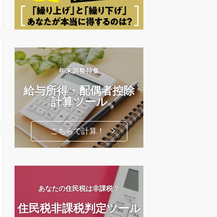
年末調整特集
給与所得・配偶者控除
計算ツール
こちらで計算！
あなたの住民税は非課税？
住民税非課税判定ツール