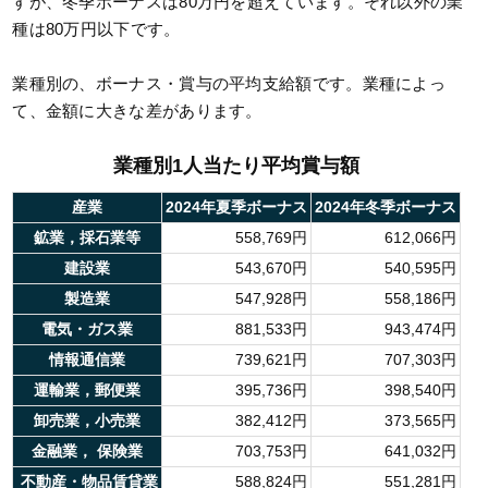
すが、冬季ボーナスは80万円を超えています。それ以外の業
種は80万円以下です。
業種別の、ボーナス・賞与の平均支給額です。業種によっ
て、金額に大きな差があります。
業種別1人当たり平均賞与額
産業
2024年夏季ボーナス
2024年冬季ボーナス
鉱業，採石業等
558,769円
612,066円
建設業
543,670円
540,595円
製造業
547,928円
558,186円
電気・ガス業
881,533円
943,474円
情報通信業
739,621円
707,303円
運輸業，郵便業
395,736円
398,540円
卸売業，小売業
382,412円
373,565円
金融業，
保険
業
703,753円
641,032円
不動産
・物品賃貸業
588,824円
551,281円