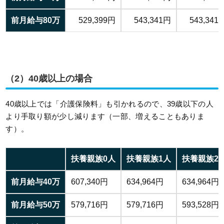
前月給与80万
529,399円
543,341円
543,341
（2）40歳以上の場合
40歳以上では「介護保険料」も引かれるので、39歳以下の人
より手取り額が少し減ります（一部、増えることもありま
す）。
扶養親族0人
扶養親族1人
扶養親族2
前月給与40万
607,340円
634,964円
634,964円
前月給与50万
579,716円
579,716円
593,528円