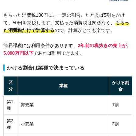
もらった消費税100円に、一定の割合、たとえば5割をかけ
て、50円を納税します。支払った消費税は関係なく、
もらっ
た消費税だけで計算する
ので、計算がとても楽です。
簡易課税には利用条件があります。
2年前の税抜きの売上が、
5,000万円以下
であれば利用できます。
かける割合は業種で決まっている
区
かける割
業種
分
合
第1
卸売業
1割
種
第2
小売業
2割
種