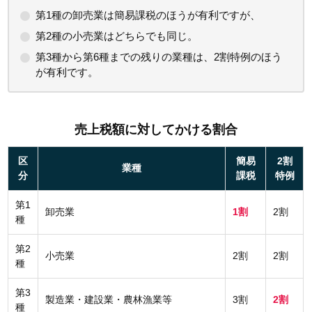
第1種の卸売業は簡易課税のほうが有利ですが、
第2種の小売業はどちらでも同じ。
第3種から第6種までの残りの業種は、2割特例のほう
が有利です。
売上税額に対してかける割合
区
簡易
2割
業種
分
課税
特例
第1
卸売業
1割
2割
種
第2
小売業
2割
2割
種
第3
製造業・建設業・農林漁業等
3割
2割
種