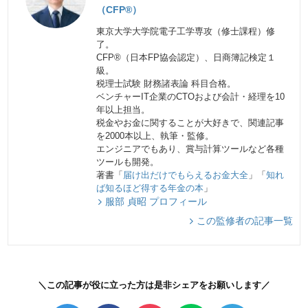
（CFP®）
東京大学大学院電子工学専攻（修士課程）修
了。
CFP®（日本FP協会認定）、日商簿記検定１
級。
税理士試験 財務諸表論 科目合格。
ベンチャーIT企業のCTOおよび会計・経理を10
年以上担当。
税金やお金に関することが大好きで、関連記事
を2000本以上、執筆・監修。
エンジニアでもあり、賞与計算ツールなど各種
ツールも開発。
著書「
届け出だけでもらえるお金大全
」「
知れ
ば知るほど得する年金の本
」
服部 貞昭 プロフィール
この監修者の記事一覧
＼この記事が役に立った方は是非シェアをお願いします／