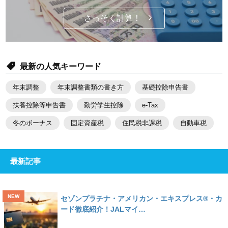
さっそく計算！
最新の人気キーワード
年末調整
年末調整書類の書き方
基礎控除申告書
扶養控除等申告書
勤労学生控除
e-Tax
冬のボーナス
固定資産税
住民税非課税
自動車税
最新記事
セゾンプラチナ・アメリカン・エキスプレス®・カ
ード徹底紹介！JALマイ…