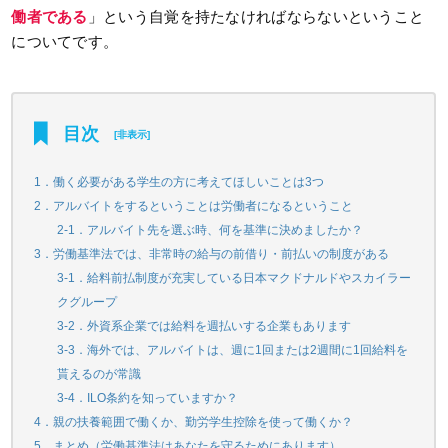
働者である
」という自覚を持たなければならないということ
についてです。
目次
[
非表示
]
1．働く必要がある学生の方に考えてほしいことは3つ
2．アルバイトをするということは労働者になるということ
2-1．アルバイト先を選ぶ時、何を基準に決めましたか？
3．労働基準法では、非常時の給与の前借り・前払いの制度がある
3-1．給料前払制度が充実している日本マクドナルドやスカイラー
クグループ
3-2．外資系企業では給料を週払いする企業もあります
3-3．海外では、アルバイトは、週に1回または2週間に1回給料を
貰えるのが常識
3-4．ILO条約を知っていますか？
4．親の扶養範囲で働くか、勤労学生控除を使って働くか？
5．まとめ（労働基準法はあなたを守るためにあります）