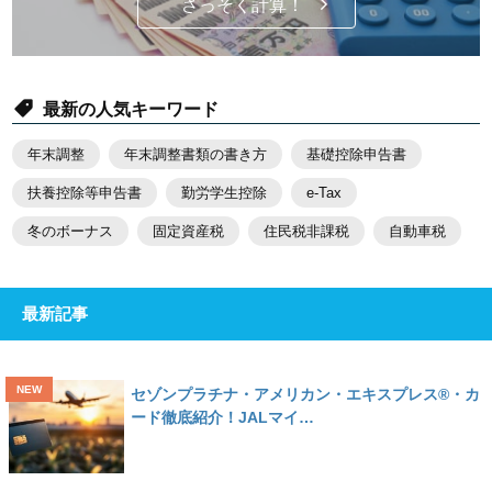
さっそく計算！
最新の人気キーワード
年末調整
年末調整書類の書き方
基礎控除申告書
扶養控除等申告書
勤労学生控除
e-Tax
冬のボーナス
固定資産税
住民税非課税
自動車税
最新記事
セゾンプラチナ・アメリカン・エキスプレス®・カ
ード徹底紹介！JALマイ…