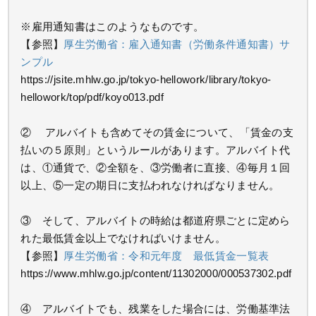
※雇用通知書はこのようなものです。
【参照】
厚生労働省：雇入通知書（労働条件通知書）サ
ンプル
https://jsite.mhlw.go.jp/tokyo-hellowork/library/tokyo-
hellowork/top/pdf/koyo013.pdf
② アルバイトも含めてその賃金について、「賃金の支
払いの５原則」というルールがあります。アルバイト代
は、①通貨で、②全額を、③労働者に直接、④毎月１回
以上、⑤一定の期日に支払われなければなりません。
③ そして、アルバイトの時給は都道府県ごとに定めら
れた最低賃金以上でなければいけません。
【参照】
厚生労働省：令和元年度 最低賃金一覧表
https://www.mhlw.go.jp/content/11302000/000537302.pdf
④ アルバイトでも、残業をした場合には、労働基準法