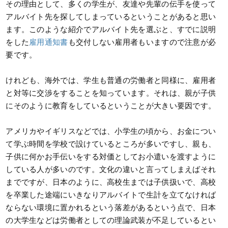
その理由として、多くの学生が、友達や先輩の伝手を使って
アルバイト先を探してしまっているということがあると思い
ます。このような紹介でアルバイト先を選ぶと、すでに説明
をした
雇用通知書
も交付しない雇用者もいますので注意が必
要です。
けれども、海外では、学生も普通の労働者と同様に、雇用者
と対等に交渉をすることを知っています。それは、親が子供
にそのように教育をしているということが大きい要因です。
アメリカやイギリスなどでは、小学生の頃から、お金につい
て学ぶ時間を学校で設けているところが多いですし、親も、
子供に何かお手伝いをする対価としてお小遣いを渡すように
している人が多いのです。文化の違いと言ってしまえばそれ
までですが、日本のように、高校生までは子供扱いで、高校
を卒業した途端にいきなりアルバイトで生計を立てなければ
ならない環境に置かれるという落差があるという点で、日本
の大学生などは労働者としての理論武装が不足しているとい