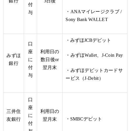
銀行
3日後
付
・ANAマイレージクラブ /
与
Sony Bank WALLET
・みずほJCBデビット
口
座
利用日の
・みずほWallet、J-Coin Pay
みずほ
に
数日後or
銀行
付
翌月末
・みずほデビットカードサ
与
ービス（J-Debit）
口
座
三井住
利用日の
に
・SMBCデビット
友銀行
翌月末
付