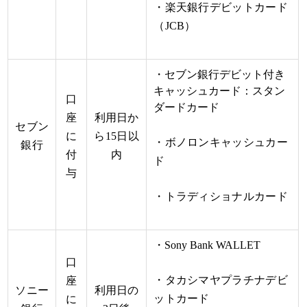
・楽天銀行デビットカード
（JCB）
・セブン銀行デビット付き
キャッシュカード：スタン
口
ダードカード
座
利用日か
セブン
に
ら15日以
・ボノロンキャッシュカー
銀行
付
内
ド
与
・トラディショナルカード
・Sony Bank WALLET
口
・タカシマヤプラチナデビ
座
ソニー
利用日の
ットカード
に