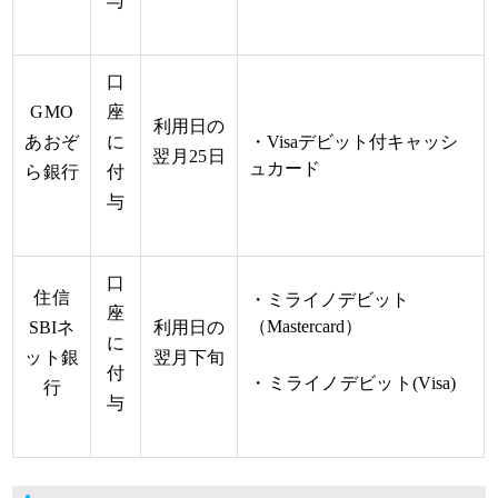
与
口
GMO
座
利用日の
あおぞ
に
・Visaデビット付キャッシ
翌月25日
ュカード
ら銀行
付
与
口
住信
・ミライノデビット
座
（Mastercard）
SBIネ
利用日の
に
ット銀
翌月下旬
付
・ミライノデビット(Visa)
行
与