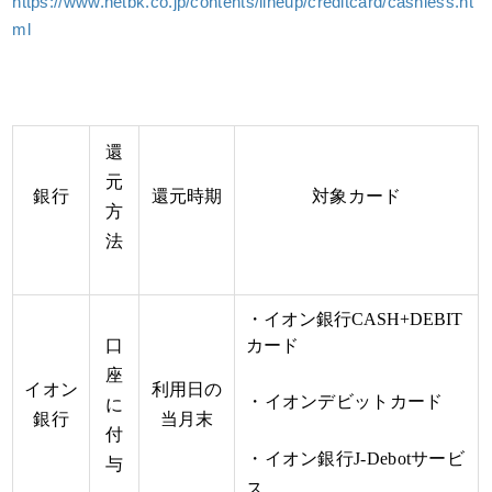
https://www.netbk.co.jp/contents/lineup/creditcard/cashless.ht
ml
還
元
銀行
還元時期
対象カード
方
法
・イオン銀行CASH+DEBIT
口
カード
座
イオン
利用日の
・イオンデビットカード
に
銀行
当月末
付
・イオン銀行J-Debotサービ
与
ス