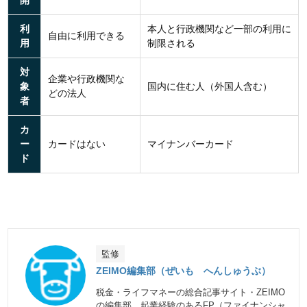
開
利
本人と行政機関など一部の利用に
自由に利用できる
用
制限される
対
企業や行政機関な
象
国内に住む人（外国人含む）
どの法人
者
カ
ー
カードはない
マイナンバーカード
ド
監修
ZEIMO編集部（ぜいも へんしゅうぶ）
税金・ライフマネーの総合記事サイト・ZEIMO
の編集部。起業経験のあるFP（ファイナンシャ