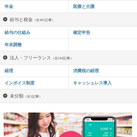
年金
医療と介護
給与と税金
（全461記事）
給与の仕組み
確定申告
年末調整
法人・フリーランス
（全244記事）
経理
消費税の経理
インボイス制度
キャッシュレス導入
未分類
（全1記事）