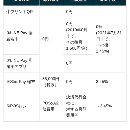
①プリントQR
0円
0円
0%
(2019年6月
②LINE Pay 据
(2021年7月31
まで、
置端末
0円
日まで、
その後月
その後、
1,500円/台)
2.45%)
③LINE Pay 店
0円
舗用アプリ
35,000円
④Star Pay 端末
0円
3.45%
（税抜）
決済代行会
POSの改
社に
⑤POSレジ
～3.45%
修費用
対する月額
費用等