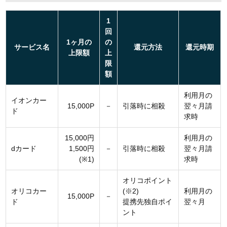
1
回
1ヶ月の
の
サービス名
還元方法
還元時期
上限額
上
限
額
利用月の
イオンカー
15,000P
－
引落時に相殺
翌々月請
ド
求時
15,000円
利用月の
dカード
1,500円
－
引落時に相殺
翌々月請
(※1)
求時
オリコポイント
オリコカー
(※2)
利用月の
15,000P
－
ド
提携先独自ポイ
翌々月
ント