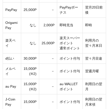
PayPayボー
翌月20日前
PayPay
25,000P
－
ナス
後
Origami
なし
2,000P
即時充当
即時
Pay
楽天スーパー
楽天ペ
利用月の
なし
25,000P
ポイント
イ
翌々月末日
通常ポイント
d払い
30,000P
－
ポイント付与
翌々月目途
メルペ
15,000P
－
ポイント付与
翌週月曜
イ
(※2)
15,000P
au WALLET
利用日の翌
au Pay
－
(※2)
ポイント
月
J-Coin
利用日の翌
15,000P
－
ポイント付与
Pay
月末頃