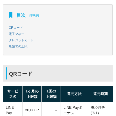
目次
[
非表示
]
QRコード
電子マネー
クレジットカード
店舗での上限
QRコード
サービ
1ヶ月の
1回の
還元方法
還元時期
ス名
上限額
上限額
LINE
LINE Payボ
決済時等
30,000P
－
Pay
ーナス
(※1)