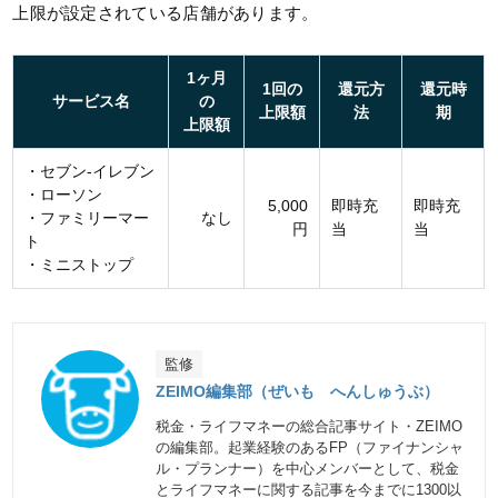
上限が設定されている店舗があります。
1ヶ月
1回の
還元方
還元時
サービス名
の
上限額
法
期
上限額
・セブン-イレブン
・ローソン
5,000
即時充
即時充
・ファミリーマー
なし
円
当
当
ト
・ミニストップ
監修
ZEIMO編集部（ぜいも へんしゅうぶ）
税金・ライフマネーの総合記事サイト・ZEIMO
の編集部。起業経験のあるFP（ファイナンシャ
ル・プランナー）を中心メンバーとして、税金
とライフマネーに関する記事を今までに1300以