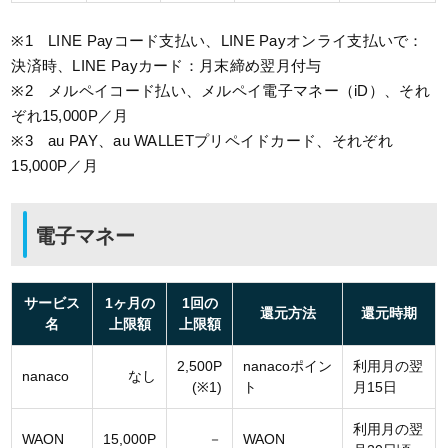
※1 LINE Payコード支払い、LINE Payオンライ支払いで：
決済時、LINE Payカード：月末締め翌月付与
※2 メルペイコード払い、メルペイ電子マネー（iD）、それ
ぞれ15,000P／月
※3 au PAY、au WALLETプリペイドカード、それぞれ
15,000P／月
電子マネー
サービス
1ヶ月の
1回の
還元方法
還元時期
名
上限額
上限額
2,500P
nanacoポイン
利用月の翌
nanaco
なし
(※1)
ト
月15日
利用月の翌
WAON
15,000P
－
WAON