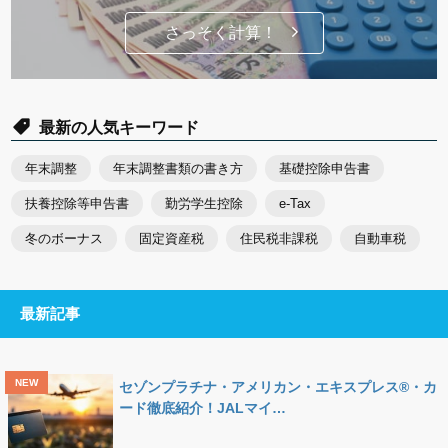
さっそく計算！
最新の人気キーワード
年末調整
年末調整書類の書き方
基礎控除申告書
扶養控除等申告書
勤労学生控除
e-Tax
冬のボーナス
固定資産税
住民税非課税
自動車税
最新記事
セゾンプラチナ・アメリカン・エキスプレス®・カ
ード徹底紹介！JALマイ…