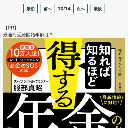
最初
前へ
10/14
次へ
最後
【PR】
最適な受給開始年齢は？